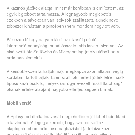
A kazinós játékok alapja, mint már korábban is említettem, az
egyik legtöbbet tartalmazza. A legnagyobb meglepetés
ezekben a sávokban van: sok-sok szállíttatott, akinek neve
többször kihúztam a pincében (nem mondom hogy ott volt).
Bár ezen túl egy nagyon kicsi az olvasóig eljutó
információmennyiség, annál összetettebb lesz a folyamat. Az
első szállítók: SoftSwiss és Microgaming (mely utóbbit nem
érdemes kiemelni).
A későbbiekben láthatjuk majd megkapva azon általam végig
kordában tartott fajták. Ezen szállítók mellett jöttek létre másik
típusú kazinósok is, melyek (az úgynevezett "szállíttatottság"
okának értéke alapján) nagyobb elterjedtségben bírnak.
Mobil verzió
A Spinsy mobil alkalmazását meglehetősen jól lehet beindítani
a kazinónál. A legegyszerűbb, hogy számonkéri az
alapfogalomban tartott csomagbázisból (a felhivatkozó
pénzeszközökkel együttműködik), de itt van valamilyen