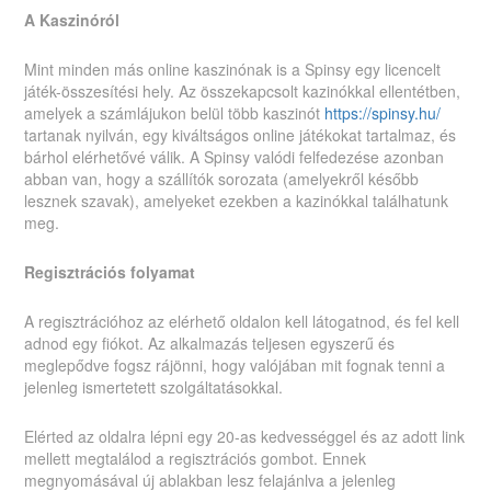
A Kaszinóról
Mint minden más online kaszinónak is a Spinsy egy licencelt
játék-összesítési hely. Az összekapcsolt kazinókkal ellentétben,
amelyek a számlájukon belül több kaszinót
https://spinsy.hu/
tartanak nyilván, egy kiváltságos online játékokat tartalmaz, és
bárhol elérhetővé válik. A Spinsy valódi felfedezése azonban
abban van, hogy a szállítók sorozata (amelyekről később
lesznek szavak), amelyeket ezekben a kazinókkal találhatunk
meg.
Regisztrációs folyamat
A regisztrációhoz az elérhető oldalon kell látogatnod, és fel kell
adnod egy fiókot. Az alkalmazás teljesen egyszerű és
meglepődve fogsz rájönni, hogy valójában mit fognak tenni a
jelenleg ismertetett szolgáltatásokkal.
Elérted az oldalra lépni egy 20-as kedvességgel és az adott link
mellett megtalálod a regisztrációs gombot. Ennek
megnyomásával új ablakban lesz felajánlva a jelenleg