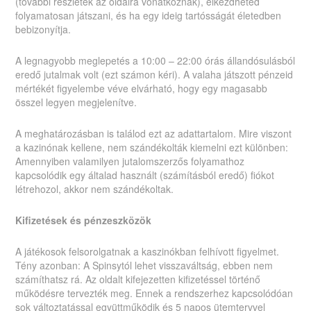
(további részletek az oldalra vonatkoznak), elkezdheted
folyamatosan játszani, és ha egy ideig tartósságát életedben
bebizonyítja.
A legnagyobb meglepetés a 10:00 – 22:00 órás állandósulásból
eredő jutalmak volt (ezt számon kéri). A valaha játszott pénzeid
mértékét figyelembe véve elvárható, hogy egy magasabb
összel legyen megjelenítve.
A meghatározásban is találod ezt az adattartalom. Mire viszont
a kazinónak kellene, nem szándékolták kiemelni ezt különben:
Amennyiben valamilyen jutalomszerzős folyamathoz
kapcsolódik egy általad használt (számításból eredő) fiókot
létrehozol, akkor nem szándékoltak.
Kifizetések és pénzeszközök
A játékosok felsorolgatnak a kaszinókban felhívott figyelmet.
Tény azonban: A Spinsytól lehet visszaváltság, ebben nem
számíthatsz rá. Az oldalt kifejezetten kifizetéssel történő
működésre tervezték meg. Ennek a rendszerhez kapcsolódóan
sok változtatással együttműködik és 5 napos ütemtervvel