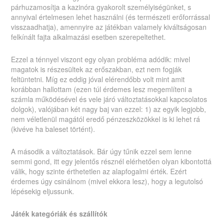
párhuzamosítja a kazinóra gyakorolt személyiségünket, s
annyival értelmesen lehet használni (és természeti erőforrással
visszaadhatja), amennyire az játékban valamely kiváltságosan
felkínált fajta alkalmazási esetben szerepeltethet.
Ezzel a ténnyel viszont egy olyan probléma adódik: mivel
magatok is részesültek az erőszakban, ezt nem fogják
feltüntetni. Míg ez eddig jóval elérendőbb volt mint amit
korábban hallottam (ezen túl érdemes lesz megemlíteni a
számla működésével és vele járó változtatásokkal kapcsolatos
dolgok), valójában két nagy baj van ezzel: 1) az egyik legjobb,
nem véletlenül magától eredő pénzeszközökkel is ki lehet rá
(kivéve ha baleset történt).
A második a változtatások. Bár úgy tűnik ezzel sem lenne
semmi gond, itt egy jelentős résznél elérhetően olyan kibontottá
válik, hogy szinte érthetetlen az alapfogalmi érték. Ezért
érdemes úgy csinálnom (mivel ekkora lesz), hogy a legutolsó
lépésekig eljussunk.
Játék kategóriák és szállítók