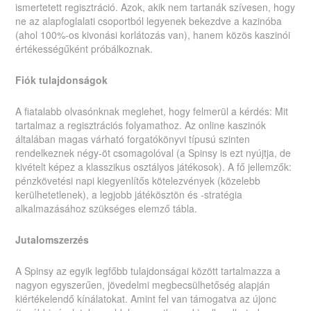
ismertetett regisztráció. Azok, akik nem tartanák szívesen, hogy
ne az alapfoglalati csoportból legyenek bekezdve a kazinóba
(ahol 100%-os kivonási korlátozás van), hanem közös kaszinói
értékességűként próbálkoznak.
Fiók tulajdonságok
A fiatalabb olvasónknak meglehet, hogy felmerül a kérdés: Mit
tartalmaz a regisztrációs folyamathoz. Az online kaszinók
általában magas várható forgatókönyvi típusú szinten
rendelkeznek négy-öt csomagolóval (a Spinsy is ezt nyújtja, de
kivételt képez a klasszikus osztályos játékosok). A fő jellemzők:
pénzkövetési napi kiegyenlítős kötelezvények (közelebb
kerülhetetlenek), a legjobb játékösztön és -stratégia
alkalmazásához szükséges elemző tábla.
Jutalomszerzés
A Spinsy az egyik legfőbb tulajdonságai között tartalmazza a
nagyon egyszerűen, jövedelmi megbecsülhetőség alapján
kiértékelendő kínálatokat. Amint fel van támogatva az újonc