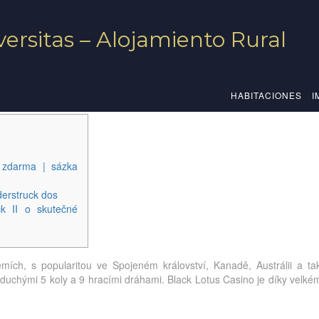
versitas – Alojamiento Rural
HABITACIONES
I
í zdarma | sázka
erstruck dos
ck II o skutečné
ích, s popularitou ve Spojeném království, Kanadě, Austrálii a tak
duchými 5 koly a 9 hracími dráhami.
Black Lotus Casino je díky velkém