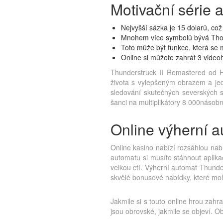
Motivační série 
Nejvyšší sázka je 15 dolarů, co
Mnohem více symbolů bývá Thorov
Toto může být funkce, která se 
Online si můžete zahrát 3 video
Thunderstruck II Remastered od 
života s vylepšeným obrazem a jedn
sledování skutečných severských sy
šanci na multiplikátory 8 000násobn
Online výherní 
Online kasino nabízí rozsáhlou nab
automatu si musíte stáhnout aplikac
velkou ctí. Výherní automat Thunde
skvělé bonusové nabídky, které moho
Jakmile si s touto online hrou zahra
jsou obrovské, jakmile se objeví. O