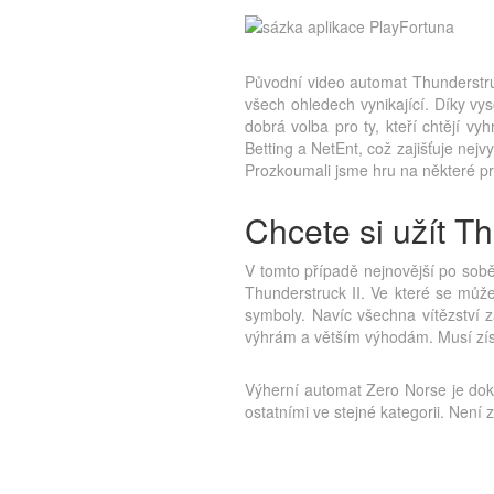
Původní video automat Thunderstruc
všech ohledech vynikající. Díky v
dobrá volba pro ty, kteří chtějí 
Betting a NetEnt, což zajišťuje nejv
Prozkoumali jsme hru na některé pro
Chcete si užít T
V tomto případě nejnovější po sobě 
Thunderstruck II. Ve které se může
symboly. Navíc všechna vítězství z
výhrám a větším výhodám. Musí získ
Výherní automat Zero Norse je dok
ostatními ve stejné kategorii. Není