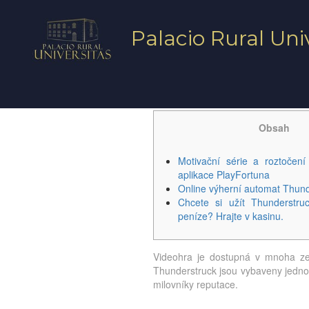
Skip
to
Palacio Rural Uni
content
by
avinash barge
Obsah
Motivační série a roztočen
aplikace PlayFortuna
Online výherní automat Thund
Chcete si užít Thunderstru
peníze? Hrajte v kasinu.
Videohra je dostupná v mnoha zem
Thunderstruck jsou vybaveny jedno
milovníky reputace.