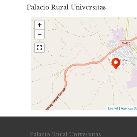
Palacio Rural Universitas
+
−
Leaflet
|
Agencja S
Palacio Rural Universitas