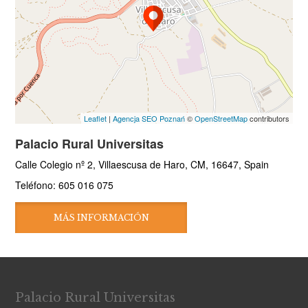
Leaflet
|
Agencja SEO Poznań
©
OpenStreetMap
contributors
Palacio Rural Universitas
Calle Colegio nº 2, Villaescusa de Haro, CM, 16647, Spain
Teléfono:
605 016 075
MÁS INFORMACIÓN
Palacio Rural Universitas